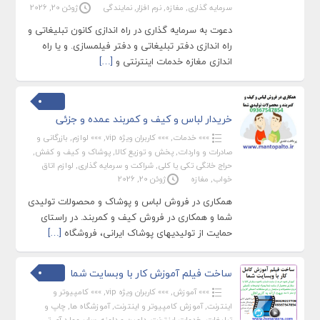
سرمایه گذاری
,
مغازه
,
نرم افزار
,
نمایندگی
ژوئن 20, 2026
دعوت به سرمایه گذاری در راه اندازی کانون تبلیغاتی و
راه اندازی دفتر تبلیغاتی و دفتر فیلمسازی. و یا راه
اندازی مغازه خدمات اینترنتی و
[…]
خریدار لباس و کیف و کمربند عمده و جزئی
»»» خدمات
,
»»» کاربران ویژه vip
,
»»» لوازم
,
بازرگانی و
صادرات و واردات
,
پخش و توزیع کالا
,
پوشاک و کیف و کفش
,
حراج خانگی تکی یا کلی
,
شراکت و سرمایه گذاری
,
لوازم اتاق
خواب
,
مغازه
ژوئن 20, 2026
همکاری در فروش لباس و پوشاک و محصولات تولیدی
شما و همکاری در فروش کیف و کمربند. در راستای
حمایت از تولیدیهای پوشاک ایرانی، فروشگاه
[…]
ساخت فیلم آموزش کار با وبسایت شما
»»» آموزش
,
»»» کاربران ویژه vip
,
»»» کامپیوتر و
اینترنت
,
آموزش کامپیوتر و اینترنت
,
آموزشگاه ها
,
چاپ و
تبلیغات
,
خدمات اینترنت
,
دامین و دامنه
,
سایر موارد آی تی
,