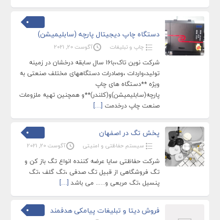
دستگاه چاپ دیجیتال پارچه (سابلیمیشن)
چاپ و تبلیغات
آگوست 20, 2021
شرکت نوین تاک،با16 سال سابقه درخشان در زمینه
تولید،واردات ،وصادرات دستگاههای مختلف صنعتی به
ویژه **دستگاه های چاپ
پارچه(سابلیمیشن)و(کلندر)**و همچنین تهیه ملزومات
صنعت چاپ درخدمت
[…]
پخش تگ در اصفهان
سیستم حفاظتی و امنیتی
آگوست 20, 2021
شرکت حفاظتی سایا عرضه کننده انواع تگ باز کن و
تگ فروشگاهی از قبیل تگ صدفی ،تگ گلف ،تگ
پنسیل ،تگ مربعی و….. می باشد
[…]
فروش دیتا و تبلیغات پیامکی هدفمند