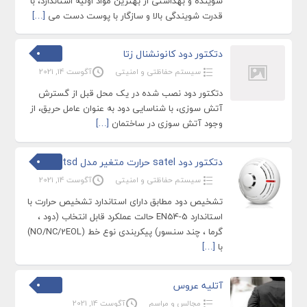
شوینده و بهداشتی از بهترین مواد اولیه استاندارد، با
قدرت شویندگی بالا و سازگار با پوست دست می
[…]
دتکتور دود کانونشنال زتا
سیستم حفاظتی و امنیتی
آگوست 14, 2021
دتکتور دود نصب شده در یک محل قبل از گسترش
آتش سوزی، با شناسایی دود به عنوان عامل حریق، از
وجود آتش سوزی در ساختمان
[…]
دتکتور دود satel حرارت متغیر مدل tsd
سیستم حفاظتی و امنیتی
آگوست 14, 2021
تشخیص دود مطابق دارای استاندارد تشخیص حرارت با
استاندارد EN54-5 حالت عملکرد قابل انتخاب (دود ،
گرما ، چند سنسور) پیکربندی نوع خط (NO/NC/2EOL)
با
[…]
آتلیه عروس
مجالس و مراسم
آگوست 14, 2021