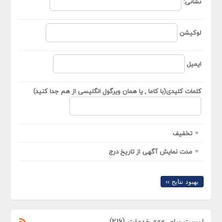
نشانی:
لوکیشن
ایمیل
کلمات کلیدی(با کاما , یا همان ویرگول انگلیسی از هم جدا کنید)
تخفیف
مدت نمایش آگهی از تاریخ درج
بهبود نتایج ››
لیست برای »»» خدمات (216)