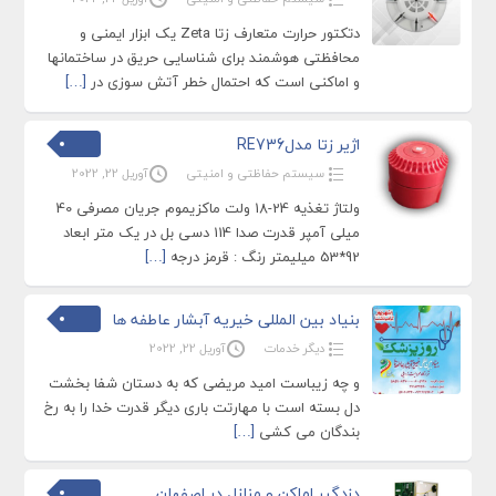
دتکتور حرارت متعارف زتا Zeta یک ابزار ایمنی و
محافظتی هوشمند برای شناسایی حریق در ساختمانها
و اماکنی است که احتمال خطر آتش سوزی در
[…]
اژیر زتا مدلRE736
سیستم حفاظتی و امنیتی
آوریل 22, 2022
ولتاژ تغذیه 24-18 ولت ماکزیموم جریان مصرفی 40
میلی آمپر قدرت صدا 114 دسی بل در یک متر ابعاد
92*53 میلیمتر رنگ : قرمز درجه
[…]
بنیاد بین المللی خیریه آبشار عاطفه ها
دیگر خدمات
آوریل 22, 2022
و چه زیباست امید مریضی که به دستان شفا بخشت
دل بسته است با مهارتت باری دیگر قدرت خدا را به رخ
بندگان می کشی
[…]
دزدگیر اماکن و منازل در اصفهان