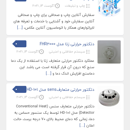
چاپ و تبلیغات
آگوست 14, 2021
سفارش آنلاین چاپ و صحافی برای چاپ و صحافی
آنلاین سفارش خود و آشنایی با خدمات و تعرفه های
لابراتوارهای همکار با اتوماسیون آنلاین عکاس،
[…]
دتکتور حرارتی زتا مدل FHR2000
سیستم حفاظتی و امنیتی
آگوست 14, 2021
عملکرد دتکتور حرارتی متعارف زتا با استفاده از یک دما
سنج که درون آن قرار گرفته است می باشد. این
دماسنج افزایش اندک دما و
[…]
دتکتور حرارتی متعارفsens مدل HD-101
سیستم حفاظتی و امنیتی
آگوست 14, 2021
دتکتور حرارتی متعارف سنس (Conventional Heat
Detector) مدل HD-101 توسط یک سنسور حساس به
دما، زمانی که دمای محیط بالای ۷۰ درجه برسد، حالت
اعلان
[…]