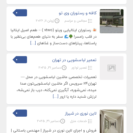
کافه و رستوران وی تو
مجالس و مراسم
ژوئن 11, 2026
رستوران ایتالیایی ویتو (vtwo ) – طعم اصیل ایتالیا
در قلب رامسر!
سفر به دنیای طعم‌های بی‌نظیر با
پاستاها، پیتزاهای دست‌ساز و غذاهای
[…]
تعمیر لباسشویی در تهران
تعمیر لوازم
دسامبر 31, 2025
تعمیرات تخصصی ماشین لباسشویی در محل —
تهران24 سرویس اگر ماشین لباسشویی‌تون صدا
میده، نمی‌شوره، آبگیری نمی‌کنه، درب باز نمی‌شه،
لرزش شدید داره یا ارور
[…]
لاین نوری در شیراز
خدمات منزل
دسامبر 31, 2025
فروش و اجرای لاین نوری در شیراز | مهندس باستانی |