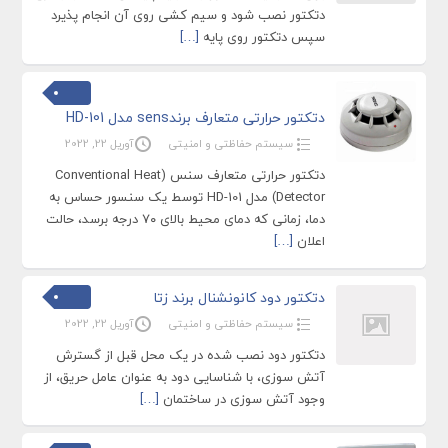
دتکتور نصب شود و سیم کشی روی آن انجام پذیرد
سپس دتکتور روی پایه
[…]
دتکتور حرارتی متعارف برندsens مدل HD-101
سیستم حفاظتی و امنیتی
آوریل 22, 2022
دتکتور حرارتی متعارف سنس (Conventional Heat
Detector) مدل HD-101 توسط یک سنسور حساس به
دما، زمانی که دمای محیط بالای ۷۰ درجه برسد، حالت
اعلان
[…]
دتکتور دود کانونشنال برند زتا
سیستم حفاظتی و امنیتی
آوریل 22, 2022
دتکتور دود نصب شده در یک محل قبل از گسترش
آتش سوزی، با شناسایی دود به عنوان عامل حریق، از
وجود آتش سوزی در ساختمان
[…]