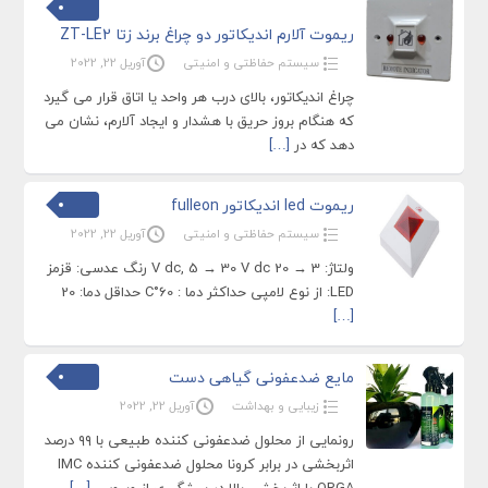
ریموت آلارم اندیکاتور دو چراغ برند زتا ZT-LE2
سیستم حفاظتی و امنیتی
آوریل 22, 2022
چراغ اندیکاتور، بالای درب هر واحد یا اتاق قرار می گیرد
که هنگام بروز حریق با هشدار و ایجاد آلارم، نشان می
دهد که در
[…]
ریموت led اندیکاتور fulleon
سیستم حفاظتی و امنیتی
آوریل 22, 2022
ولتاژ: 3 → 20 V dc, 5 → 30 V dc رنگ عدسی: قزمز
LED: از نوع لامپی حداکثر دما : 60°C حداقل دما: 20
[…]
مایع ضدعفونی گیاهی دست
زیبایی و بهداشت
آوریل 22, 2022
رونمایی از محلول ضدعفونی کننده طبیعی با ۹۹ درصد
اثربخشی در برابر کرونا محلول ضدعفونی کننده IMC