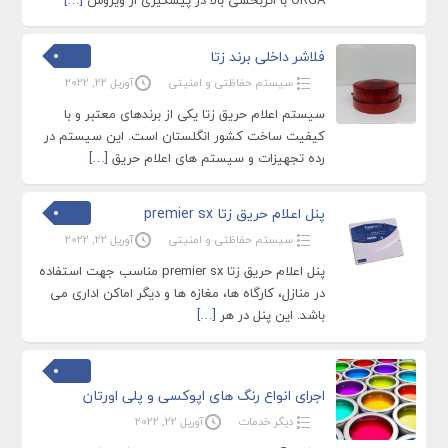
ORGA با اثربخشی بالا در پیشگیری از ویروس
[…]
فلاشر داخلی برند زتا
سیستم حفاظتی و امنیتی
آوریل 22, 2022
سیستم اعلام حریق زتا یکی از برندهای معتبر و با
کیفیت ساخت کشور انگلستان است. این سیستم در
رده تجهیزات و سیستم های اعلام حریق
[…]
پنل اعلام حریق زتا premier sx
سیستم حفاظتی و امنیتی
آوریل 22, 2022
پنل اعلام حریق زتا premier sx مناسب جهت استفاده
در منازل، کارگاه ها، مغازه ها و دیگر اماکن اداری می
باشد. این پنل در هر
[…]
اجرای انواع رنگ های اپوکسی و پلی اورتان
دیگر خدمات
آوریل 22, 2022