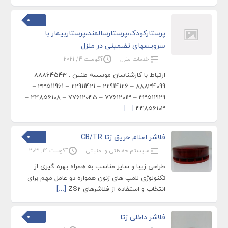
پرستارکودک،پرستارسالمند،پرستاربیمار با
سرویسهای تضمینی در منزل
خدمات منزل
آگوست 14, 2021
ارتباط با کارشناسان موسسه طنین : 88864543 –
88834099 – 22914126 – 22911421 – 33511961 –
33511929 – 77612013 – 77612045 – 44856108 –
[…]
44856103
فلاشر اعلام حریق زتا CB/TR
سیستم حفاظتی و امنیتی
آگوست 14, 2021
طراحی زیبا و سایز مناسب به همراه بهره گیری از
تکنولوژی لامپ های زنون همواره دو عامل مهم برای
انتخاب و استفاده از فلاشرهای ZS2
[…]
فلاشر داخلی زتا