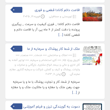
اقامت دائم کانادا قطعی و فوری
توریستی و مسافرتی
فوریه 19, 2025
اقامت دائم کانادا _ فوری کیفیت و سرعت _ پیگیری
پرونده با دقت کمتر از 6 ماه پی آر یا اقامت دائم و
قطعی کانادا
[…]
ملک از شما کار پوشاک و سرمایه از ما
»»» املاک و ساختمان
,
»»» خدمات
,
»»» صنعت
,
»»»
کاربران ویژه vip
,
»»» کارو استخدام و سرمایه
,
»»» لوازم
,
آماده به
کار
,
اداری و مالی و بیمه
,
انواع مشاوره
,
بازرگانی و صادرات و
واردات
,
پوشاک و کیف و کفش
,
شراکت و سرمایه گذاری
,
مغازه
,
نمایندگی
ژوئن 7, 2023
سرمایه از شما، کار و تجارت پوشاک با ما و یا سرمایه
جهت رهن ملک یا مغازه و یا مالکیت ملک و یا مغازه
از
[…]
دعوت به گویندگی تیزر و فیلم آموزشی