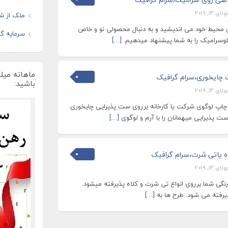
لای 14, 2019
ملک از شم
ن محیط خود می اندیشید و به دنبال محصولی نو و خاص
سرمایه گذ
بلوسرامیک را به شما پیشنهاد میدهیم.
[…]
ماهانه میل
 چایخوری،سرام گرافیک
باشید:
لای 14, 2019
 چاپ لوگوی شرکت یا کارخانه برروی ست پذیرایی چایخوری.
 پذیرایی میهمانان را با آرم و لوگوی
[…]
ه یاتی شرت،سرام گرافیک
لای 14, 2019
گی شما برروی انواع تی شرت و کلاه پذیرفته میشود.
رفته می شود. طرح ها به
[…]