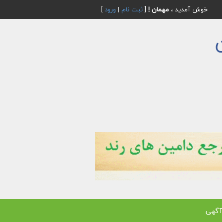
خوش آمدید ،
مهمان !
[
ثبت نام
|
ورود
]
آگهی