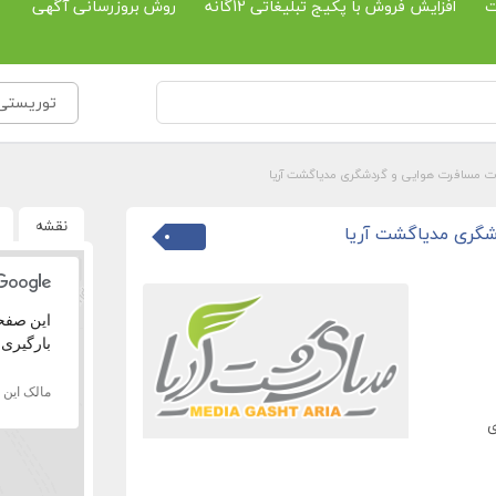
ت
افزایش فروش با پکیج تبلیغاتی 12گانه
روش بروزرسانی آگهی
توریستی 
 مسافرت هوایی و گردشگری مدیاگشت آریا
نقشه
گری مدیاگشت آریا
بارگیری 
مالک این
ی