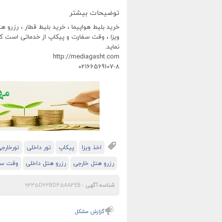
توضیحات بیشتر
خرید بلیط هواپیما ، خرید بلیط قطار ، رزرو ه
ویزا ، وقت سفارت و پیکاپ از خدماتی است ک
نماید.
http://mediagasht.com
02166569107-8
اخذ ویزا
پیکاپ
تور داخلی
تورخارج
رزرو هتل خارجی
رزرو هتل داخلی
وقت سف
شناسه آگهی :
9335D63BD45AA4EB
گزارش مشکل