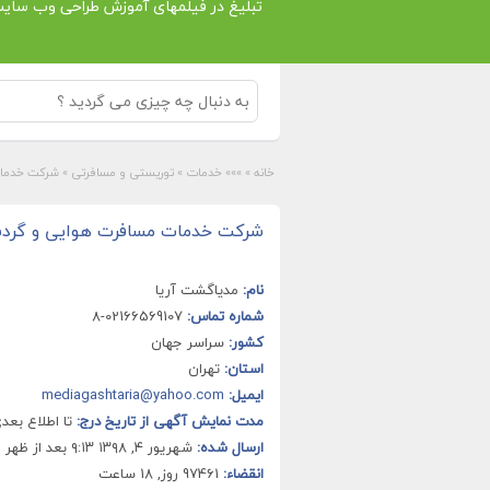
تبلیغ در فیلمهای آموزش طراحی وب سای
خانه
»
»»» خدمات
»
توریستی و مسافرتی
»
شرکت خدمات
شرکت خدمات مسافرت هوایی و گردش
نام:
مدیاگشت آریا
شماره تماس:
02166569107-8
کشور:
سراسر جهان
استان:
تهران
ایمیل:
mediagashtaria@yahoo.com
مدت نمایش آگهی از تاریخ درج:
تا اطلاع بعد
ارسال شده:
شهریور ۴, ۱۳۹۸ ۹:۱۳ بعد از ظهر
انقضاء:
97461 روز, 18 ساعت