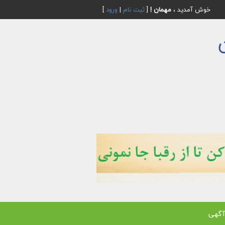
خوش آمدید ،
مهمان !
[
ثبت نام
|
ورود
]
آگهی