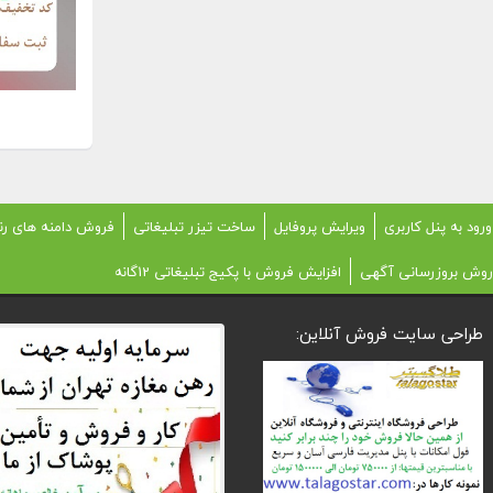
ورود به پنل کاربری
ویرایش پروفایل
ساخت تیزر تبلیغاتی
فروش دامنه های رن
روش بروزرسانی آگهی
افزایش فروش با پکیج تبلیغاتی 12گانه
طراحی سایت فروش آنلاین: