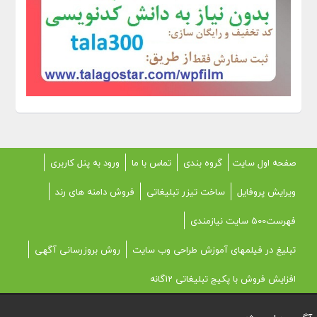
صفحه اول سایت
گروه بندی
تماس با ما
ورود به پنل کاربری
ویرایش پروفایل
ساخت تیزر تبلیغاتی
فروش دامنه های رند
فهرست500 سایت نیازمندی
تبلیغ در فیلمهای آموزش طراحی وب سایت
روش بروزرسانی آگهی
افزایش فروش با پکیج تبلیغاتی 12گانه