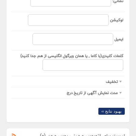
نشانی:
لوکیشن
ایمیل
کلمات کلیدی(با کاما , یا همان ویرگول انگلیسی از هم جدا کنید)
تخفیف
مدت نمایش آگهی از تاریخ درج
بهبود نتایج ››
لیست برای اتوبوس و مینی بوس و ون (0)