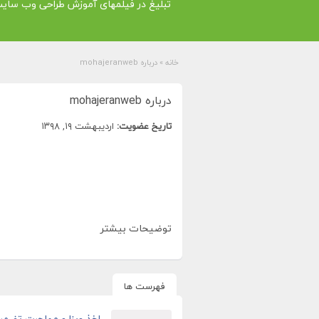
تبلیغ در فیلمهای آموزش طراحی وب سای
خانه
»
درباره mohajeranweb
درباره mohajeranweb
تاریخ عضویت:
اردیبهشت ۱۹, ۱۳۹۸
توضیحات بیشتر
فهرست ها
اخذ ویزا و مهاجرت تضمین