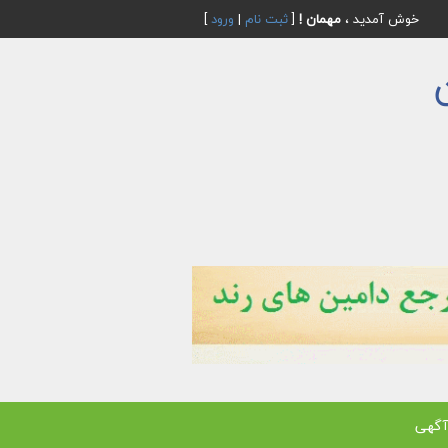
خوش آمدید ،
مهمان !
[
ثبت نام
|
ورود
]
آگهی