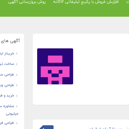
ت
افزایش فروش با پکیج تبلیغاتی 12گانه
روش بروزرسانی آگهی
آگهی های و
خریدار لب
ساخت تیز
طراحی سای
طراحی وبس
خرید و فر
مشاوره س
میلیونی
طراحی فرو
ی ویستا آریان ایرانیان