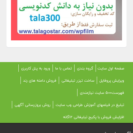
صفحه اول سایت
گروه بندی
تماس با ما
ورود به پنل کاربری
ویرایش پروفایل
ساخت تیزر تبلیغاتی
فروش دامنه های رند
فهرست500 سایت نیازمندی
تبلیغ در فیلمهای آموزش طراحی وب سایت
روش بروزرسانی آگهی
افزایش فروش با پکیج تبلیغاتی 12گانه