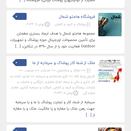
حمایت از تولیدیهای پوشاک ایرانی، فروشگاه
[…]
فروشگاه هامتو شمال
پوشاک و کیف و کفش
ژوئن 11, 2026
مجموعه هامتو شمال با هدف ایجاد بستری مطمئن
برای تأمین محصولات اورجینال حوزه پوشاک و تجهیزات
Outdoor فعالیت خود را از سال 1390 در تنکابن،
[…]
ملک از شما کار پوشاک و سرمایه از ما
»»» املاک و ساختمان
,
»»» خدمات
,
»»» صنعت
,
»»»
کاربران ویژه vip
,
»»» کارو استخدام و سرمایه
,
»»» لوازم
,
آماده به
کار
,
اداری و مالی و بیمه
,
انواع مشاوره
,
بازرگانی و صادرات و
واردات
,
پوشاک و کیف و کفش
,
شراکت و سرمایه گذاری
,
مغازه
,
نمایندگی
ژوئن 7, 2023
سرمایه از شما، کار و تجارت پوشاک با ما و یا سرمایه
جهت رهن ملک یا مغازه و یا مالکیت ملک و یا مغازه
از
[…]