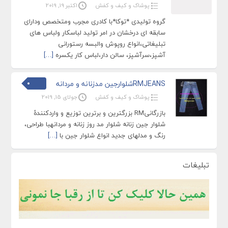
پوشاک و کیف و کفش
اکتبر 19, 2019
گروه تولیدی *توکا*با کادری مجرب ومتخصص ودارای
سابقه ای درخشان در امر تولید لباسکار ولباس های
تبلیغاتی،انواع روپوش والبسه رستورانی
آشپز،سرآشپز، سالن دار،لباس کار یکسره
[…]
RMJEANSشلوارجین مدزنانه و مردانه
پوشاک و کیف و کفش
جولای 15, 2019
بازرگانیRM بزرگترین و برترین توزیع و واردکنندۀ
شلوار جین زنانه شلوار مد روز زنانه و مردانهبا طراحی،
رنگ و مدلهای جدید انواع شلوار جین با
[…]
تبلیغات