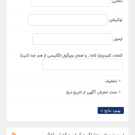
نشانی:
لوکیشن
ایمیل
کلمات کلیدی(با کاما , یا همان ویرگول انگلیسی از هم جدا کنید)
تخفیف
مدت نمایش آگهی از تاریخ درج
بهبود نتایج ››
لیست برای پوشاک و کیف و کفش (10)