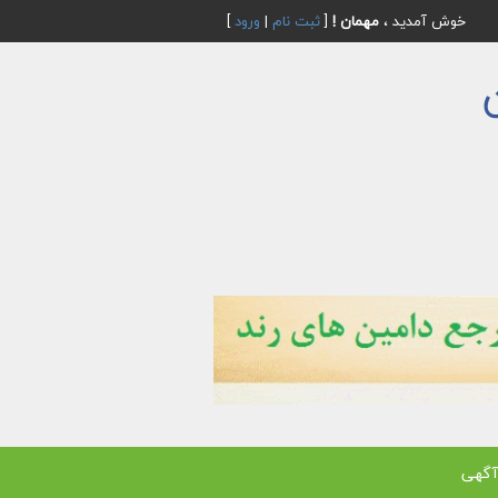
خوش آمدید ،
مهمان !
[
ثبت نام
|
ورود
]
آگهی