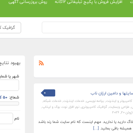
ت
افزایش فروش با پکیج تبلیغاتی 12گانه
روش بروزرسانی آگهی
گرافیک کا
بهبود نتایج
شهر یا شمار
یتها و دامین ارزان ناب
شعاع:
کامپیوتر و اینترنت
,
برنامه نویسی
,
خدمات اینترنت
,
خدمات شبکه
,
ی
,
طراحی وبسایت
,
گرافیک کامپیوتری
,
نرم افزار
,
نوت بوک و لپتاپ
,
ژوئن 20, 2026
نام
گ دارید یا ندارید. مهم اینست که نام سایت شما رند باشد
 همیشه باقی بمانید.
[…]