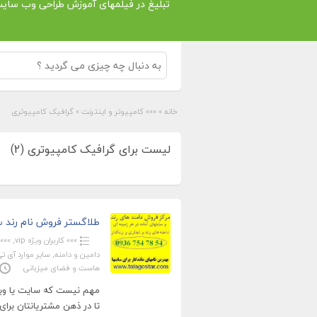
تبلیغ در فیلمهای آموزش طراحی وب سای
خانه
»
»»» کامپیوتر و اینترنت
»
گرافیک کامپیوتری
لیست برای گرافیک کامپیوتری (2)
طلاگستر فروش نام رند سا
»»» کاربران ویژه vip
,
»»» 
دامین و دامنه
,
سایر موارد آی ت
هاست و فضای میزبانی
مهم نیست که سایت یا وبلا
تا در ذهن مشتریانتان برای