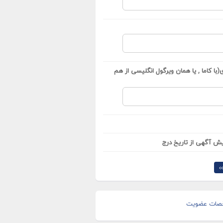
با کاما , یا همان ویرگول انگلیسی از هم
ش آگهی از تاریخ درج
›
صات عضویت