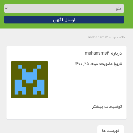
ارسال آگهی
خانه
»
درباره mahansms2
درباره mahansms2
تاریخ عضویت:
مرداد ۲۵, ۱۴۰۰
توضیحات بیشتر
فهرست ها