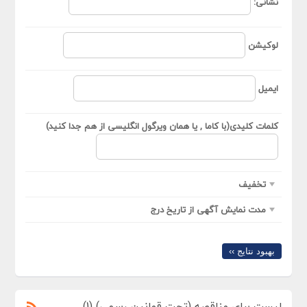
نشانی:
لوکیشن
ایمیل
کلمات کلیدی(با کاما , یا همان ویرگول انگلیسی از هم جدا کنید)
تخفیف
مدت نمایش آگهی از تاریخ درج
بهبود نتایج ››
لیست برای مناقصه (تحت قوانین رسمی) (1)