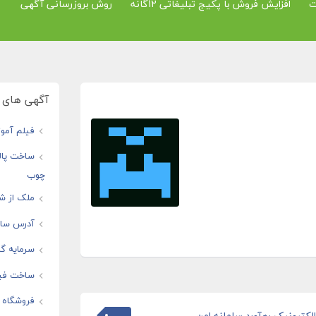
ت
افزایش فروش با پکیج تبلیغاتی 12گانه
روش بروزرسانی آگهی
آگهی های و
فیلم آموز
ساخت پال
چوب
ملک از شم
آدرس سایت
سرمایه گذ
ساخت فیل
فروشگاه ا
لکترونیک رهآورد سامانه امن