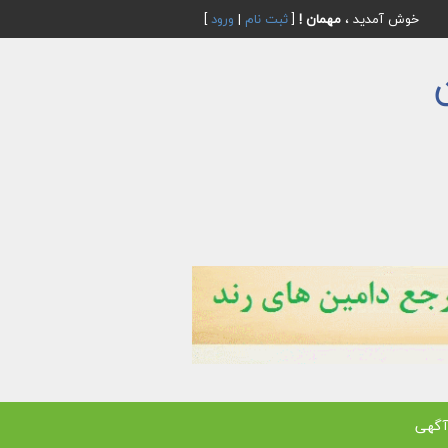
خوش آمدید ،
مهمان !
[
ثبت نام
|
ورود
]
آگهی