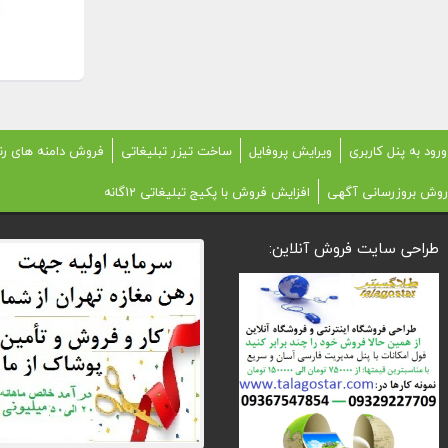
ورود به پنل کاربری
ویرایش پروفایل
ساخت تیزر تبلیغاتی
فروش دامنه های رن
روش بروزرسانی آگهی
افزایش فروش با پکیج تبلیغاتی 12گانه
طراحی سایت فروش آنلاین: