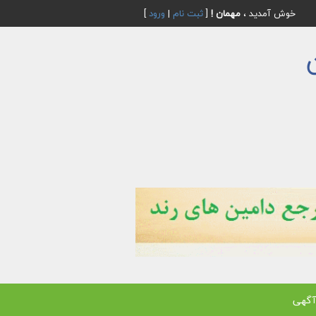
خوش آمدید ،
مهمان !
[
ثبت نام
|
ورود
]
آگهی