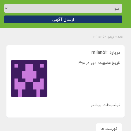
ارسال آگهی
خانه
»
درباره milan52
درباره milan52
تاریخ عضویت:
مهر ۸, ۱۳۹۸
توضیحات بیشتر
فهرست ها