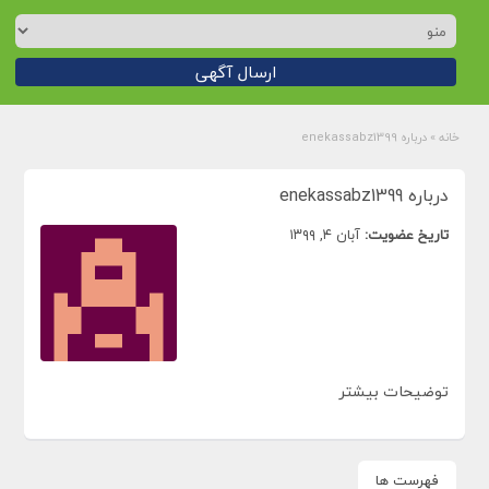
ارسال آگهی
خانه
»
درباره enekassabz1399
درباره enekassabz1399
تاریخ عضویت:
آبان ۴, ۱۳۹۹
توضیحات بیشتر
فهرست ها