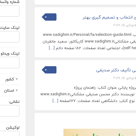
شماره واتسا
ی انتخاب و تصمیم گیری بهتر
جولای 15, 2019
لینک سایت ی
عنوان کتاب: راهنمای انتخاب www.sadighim.ir/Personal/fa/selection-guide.html
نویسنده: دکتر محسن صدیقی مشکنانیwww.sadighim.ir کاریکاتور: سعید جانقربان
[…]
لینک ویدئو ی
انی تألیف دکتر صدیقی
جولای 15, 2019
کشور
وژه پایانی عنوان کتاب: راهنمای پروژه
استان
پایانیwww.thesisguide.ir نویسنده: دکتر محسن صدیقی مشکنانیwww.sadighim.ir
 کتاب: دانشگاهی تعداد صفحات: 177صفحه
[…]
نشانی:
لوکیشن