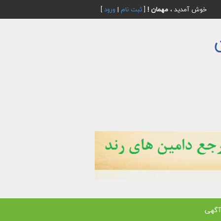
خوش آمدید ،
مهمان !
[
ثبت نام
|
ورود
]
آگهی