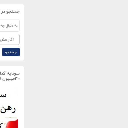
جستجو در 
آثار هنری
سرمایه گذار
30میلیون تومان