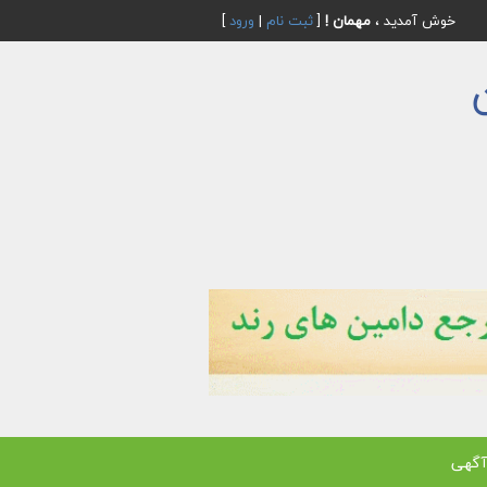
خوش آمدید ،
مهمان !
[
ثبت نام
|
ورود
]
آگهی