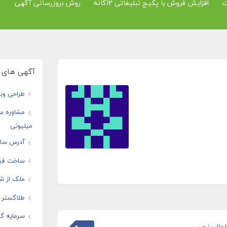
ت
افزایش فروش با پکیج تبلیغاتی 12گانه
روش بروزرسانی آگهی
آگهی های و
طراحی وبس
مشاوره س
میلیونی
آدرس سایت
ساخت فیل
ملک از شم
طلاگستر ف
سرمایه گذ
ملل رنجبر