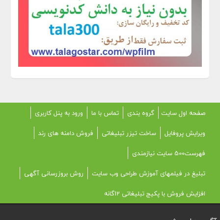
صفحه اول سایت
گروه بندی
تماس با ما
ورود به پنل کاربری
ویرایش پروفایل
ساخت تیزر تبلیغاتی
فروش دامنه های رند
فهرست500 سایت نیازمندی
تبلیغ در فیلمهای آموزش طراحی وب سایت
روش بروزرسانی آگهی
افزایش فروش با پکیج تبلیغاتی 12گانه