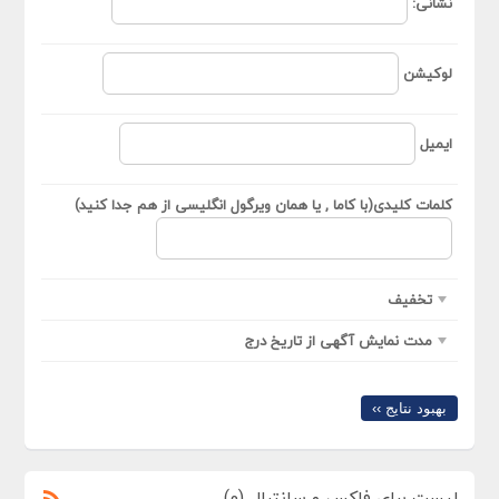
نشانی:
لوکیشن
ایمیل
کلمات کلیدی(با کاما , یا همان ویرگول انگلیسی از هم جدا کنید)
تخفیف
مدت نمایش آگهی از تاریخ درج
بهبود نتایج ››
لیست برای فاکس و سانترال (0)