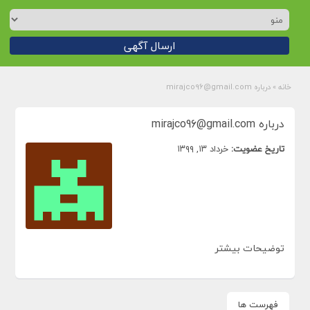
ارسال آگهی
خانه
»
درباره mirajco96@gmail.com
درباره mirajco96@gmail.com
تاریخ عضویت:
خرداد ۱۳, ۱۳۹۹
توضیحات بیشتر
فهرست ها