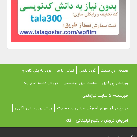
صفحه اول سایت
گروه بندی
تماس با ما
ورود به پنل کاربری
ویرایش پروفایل
ساخت تیزر تبلیغاتی
فروش دامنه های رند
فهرست500 سایت نیازمندی
تبلیغ در فیلمهای آموزش طراحی وب سایت
روش بروزرسانی آگهی
افزایش فروش با پکیج تبلیغاتی 12گانه