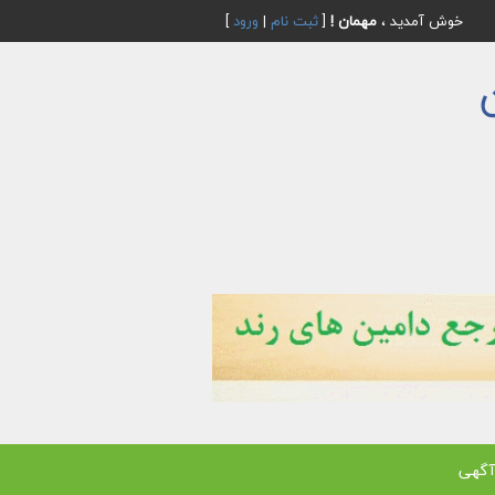
خوش آمدید ،
مهمان !
[
ثبت نام
|
ورود
]
آگهی