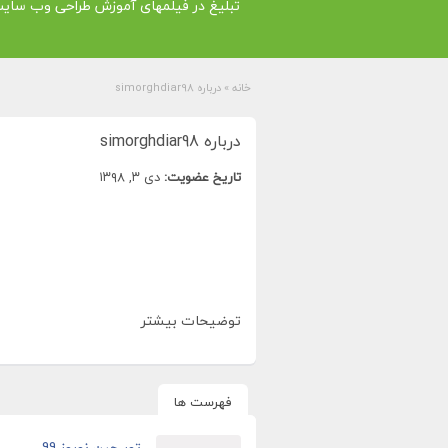
تبلیغ در فیلمهای آموزش طراحی وب سای
خانه
»
درباره simorghdiar98
درباره simorghdiar98
تاریخ عضویت:
دی ۳, ۱۳۹۸
توضیحات بیشتر
فهرست ها
تور چین نوروز 99