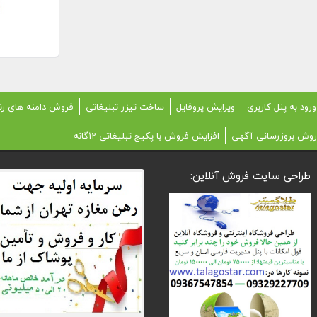
ورود به پنل کاربری
ویرایش پروفایل
ساخت تیزر تبلیغاتی
فروش دامنه های رن
روش بروزرسانی آگهی
افزایش فروش با پکیج تبلیغاتی 12گانه
طراحی سایت فروش آنلاین: