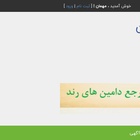
خوش آمدید ،
مهمان !
[
ثبت نام
|
ورود
]
آگهی