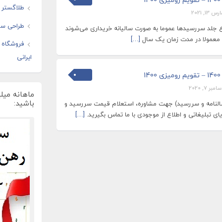
طلاگستر ف
رس 13, 2021
طراحی سای
 جلد سررسید‌ها عموما به صورت سالیانه خریداری می‌شوند
 معمولا در مدت زمان یک سال
[…]
فروشگاه ا
ایرانی
امبر 7, 2020
ماهانه میل
باشید:
النامه و سررسید) جهت مشاوره، استعلام قیمت سررسید و
[…]