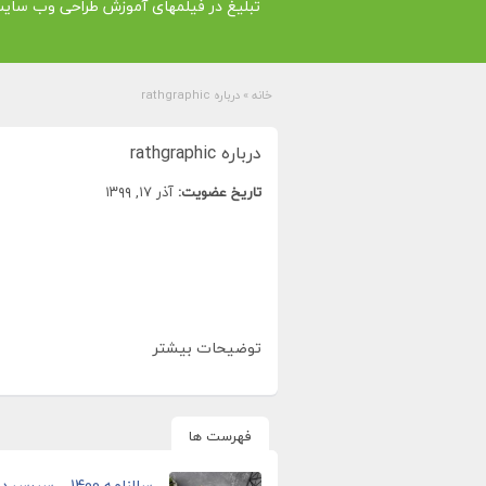
تبلیغ در فیلمهای آموزش طراحی وب سای
خانه
»
درباره rathgraphic
درباره rathgraphic
تاریخ عضویت:
آذر ۱۷, ۱۳۹۹
توضیحات بیشتر
فهرست ها
سالنامه 1400 – سررسید 1400 – تقویم رومیزی 1400