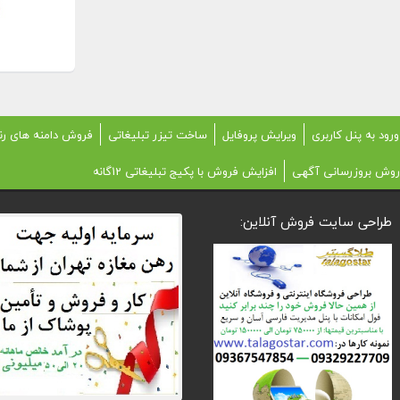
ورود به پنل کاربری
ویرایش پروفایل
ساخت تیزر تبلیغاتی
فروش دامنه های رن
روش بروزرسانی آگهی
افزایش فروش با پکیج تبلیغاتی 12گانه
طراحی سایت فروش آنلاین: