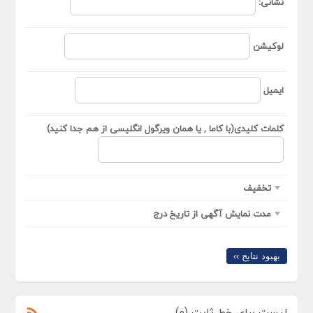
نشانی:
لوکیشن
ایمیل
کلمات کلیدی(با کاما , یا همان ویرگول انگلیسی از هم جدا کنید)
تخفیف
مدت نمایش آگهی از تاریخ درج
بهبود نتایج ››
لیست برای خط ثابت (0)