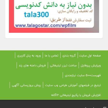
صفحه اول سایت
گروه بندی
تماس با ما
ورود به پنل کاربری
ویرایش پروفایل
ساخت تیزر تبلیغاتی
فروش دامنه های رند
فهرست500 سایت نیازمندی
تبلیغ در فیلمهای آموزش طراحی وب سایت
روش بروزرسانی آگهی
افزایش فروش با پکیج تبلیغاتی 12گانه