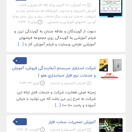
»»» آموزش
,
»»» کاربران ویژه vip
,
آثار هنری و کتاب
,
آموزش کامپیوتر و اینترنت
,
آموزشگاه ها
,
استخدام
,
چاپ و
تبلیغات
,
خدمات اینترنت
,
دیگر خدمات
,
زبان و بیان
,
سایر موارد
آی تی
,
کتابهای آموزشی و تحصیلی
ژوئن 7, 2023
دعوت از گویندگان و علاقه مندان به گویندگی تیزر و
فیلم آموزشی به گویندگی روی مجموعه فیلمهای
آموزشی طراحی وبسایت و فیلم آموزش کار با
[…]
شرکت استقرار سیستم (نمایندگی فروش، آموزش
و خدمات نرم افزار حسابداری هلو )
آموزش کامپیوتر و اینترنت
آوریل 22, 2022
زمینه اصلی فعالیت شرکت و خدمات قابل ارائه این
شرکت به شرح زیر می باشد که می توانید با خیالی
آسوده و راحت 0تا 100
[…]
آموزش تعمیرات سخت افزار
آموزش کامپیوتر و اینترنت
آگوست 14, 2021