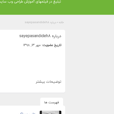
تبلیغ در فیلمهای آموزش طراحی وب سای
خانه
»
درباره sayepasandideh8
درباره sayepasandideh8
تاریخ عضویت:
مهر ۱۳, ۱۳۹۸
توضیحات بیشتر
فهرست ها
چاپ سیلک