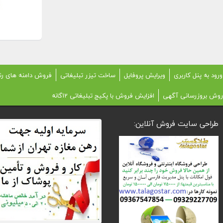
ورود به پنل کاربری
ویرایش پروفایل
ساخت تیزر تبلیغاتی
فروش دامنه های رن
روش بروزرسانی آگهی
افزایش فروش با پکیج تبلیغاتی 12گانه
طراحی سایت فروش آنلاین: