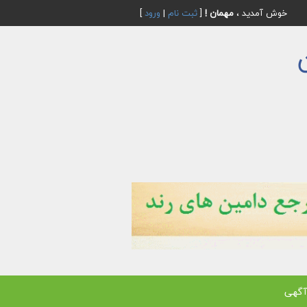
خوش آمدید ،
مهمان !
[
ثبت نام
|
ورود
]
آگهی