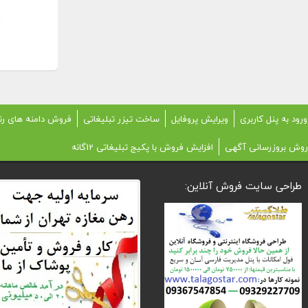
ورود به پنل کاربری
ویرایش پروفایل
ساخت تیزر تبلیغاتی
فروش دامنه های رن
روش بروزرسانی آگهی
افزایش فروش با پکیج تبلیغاتی 12گانه
طراحی سایت فروش آنلاین: