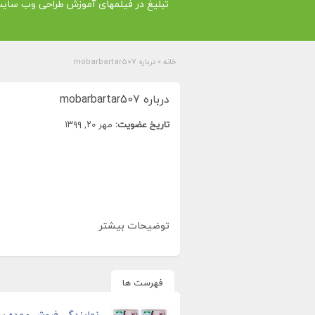
تبلیغ در فیلمهای آموزش طراحی وب سای
خانه
»
درباره mobarbartar507
درباره mobarbartar507
تاریخ عضویت:
مهر ۲۰, ۱۳۹۹
توضیحات بیشتر
فهرست ها
نمایندگی فروش عمده پود