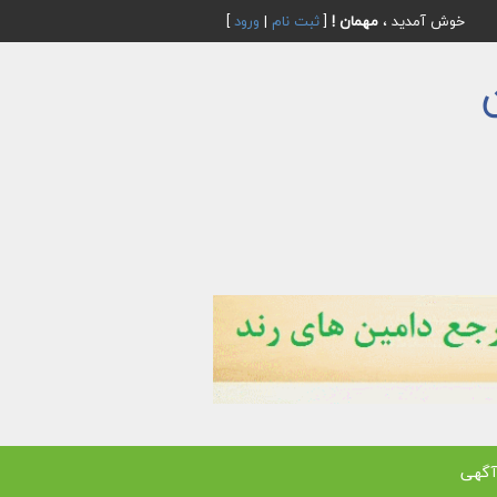
خوش آمدید ،
مهمان !
[
ثبت نام
|
ورود
]
آگهی