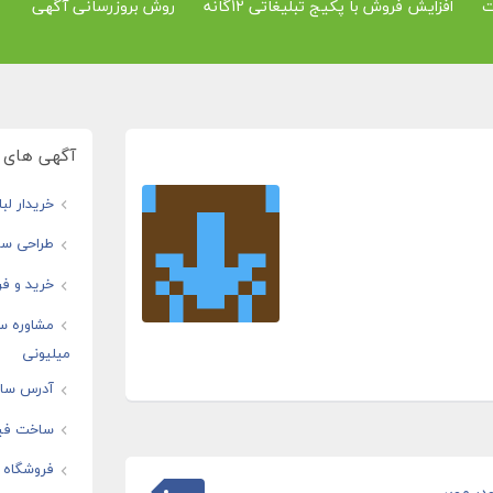
ت
افزایش فروش با پکیج تبلیغاتی 12گانه
روش بروزرسانی آگهی
آگهی های و
خریدار لب
طراحی سا
خرید و فر
مشاوره س
میلیونی
آدرس سایت
ساخت فیل
فروشگاه ا
ر موبر