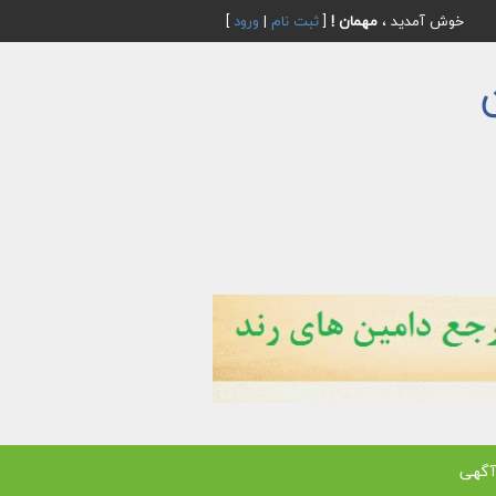
خوش آمدید ،
مهمان !
[
ثبت نام
|
ورود
]
آگهی