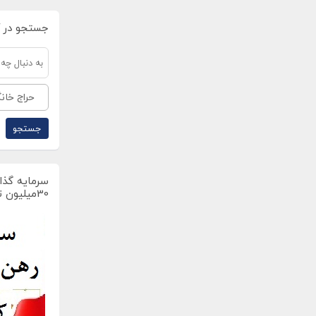
جستجو در 
حراج خانگ
سرمایه گذار
30میلیون تومان