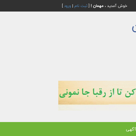
خوش آمدید ،
مهمان !
[
ثبت نام
|
ورود
]
آگهی