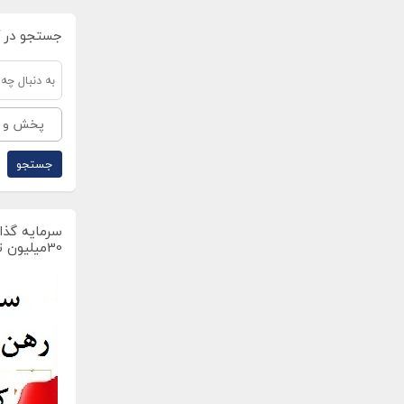
جستجو در 
پخش و بان
سرمایه گذار
30میلیون تومان