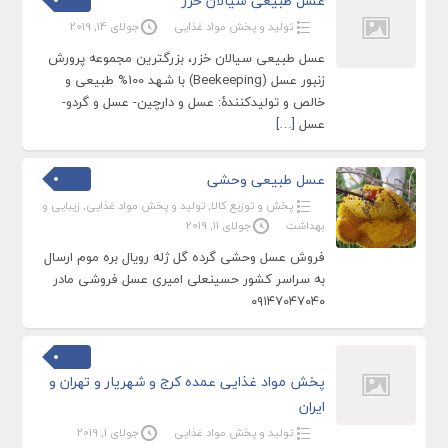
عسل طبیعی سیالان خزر
تولید و پخش مواد غذایی
جولای 14, 2019
عسل طبیعی سیالان خزر، بزرگترین مجموعه پرورش
زنبور عسل (Beekeeping) با شهد 100% طبیعی و
خالص و تولیدکنندۀ: عسل و دارچین- عسل و گردو-
عسل
[…]
عسل طبیعی وحشی
پخش و توزیع کالا
,
تولید و پخش مواد غذایی
,
زیبایی و
بهداشت
جولای 11, 2019
فروش عسل وحشی گرده گل ژله رویال بره موم ارسال
به سراسر کشور حسینعلی امیری عسل فروشی مادر
۰۹۱۴۷۰۴۷۰۴۰
پخش مواد غذایی عمده کرج و شهریار و تهران و
ایران
تولید و پخش مواد غذایی
جولای 1, 2019