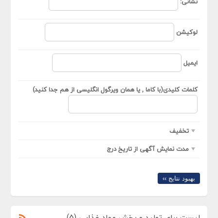
نشانی:
لوکیشن
ایمیل
کلمات کلیدی(با کاما , یا همان ویرگول انگلیسی از هم جدا کنید)
تخفیف
مدت نمایش آگهی از تاریخ درج
بهبود نتایج ››
لیست برای تولید و پخش مواد غذایی (5)