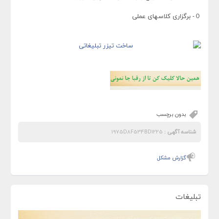
０- برگزاری کلاسهای عملی
بدون برچسب
شناسه آگهی :
1975D8F534BD1225
گزارش مشکل
تبلیغات