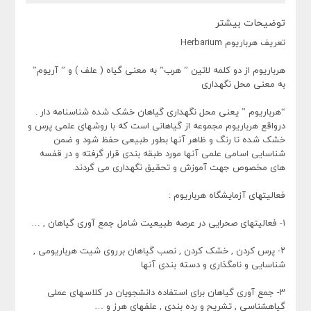
توضیحات بیشتر
تعریف هرباریوم Herbarium
هرباریوم از دو کلمه لاتین ” هرب” به معنی گیاه ( علف ) و ” آریوم”
به معنی محل نگهداری
“هرباریوم ” یعنی محل نگهداری گیاهان خشک شده شناسنامه دار .
درواقع هرباریوم مجموعه از گیاهانی است که با روشهای علمی پرس و
خشک شده تا رنگ و ظاهر آنها بطور طبیعی حفظ شود و ضمن
شناسایی اسامی علمی آنها مورد طبقه بندی قرار گرفته و در قفسه
های مخصوص جهت آموزش و تحقیق نگهداری می گردند.
فعالیتهای آزمایشگاه هرباریوم :
۱- فعالیتهای صحرایی در عرصه طبیعیت شامل جمع آوری گیاهان , …
۲- پرس کردن , خشک کردن , نصب گیاهان برروی شیت هرباریومی ,
شناسایی و نامگذاری و دسته بندی آنها
۳- جمع آوری گیاهان برای استفاده دانشجویان در کلاسهای عملی
گیاهشناسی , تشریح و رده بندی , علفهای هرز و …