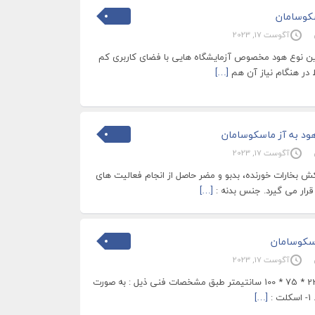
سکوسامان
آگوست 17, 2023
 بازویی Terfu Hood این نوع هود مخصوص آزمایشگاه هایی با فضای کاربری کم
 در هنگام نیاز آن هم
[…]
د به آز ماسکوسامان
آگوست 17, 2023
کش بخارات خورنده، بدبو و مضر حاصل از انجام فعالیت های
قرار می گیرد. جنس بدنه :
[…]
اسکوسامان
آگوست 17, 2023
هود پاتوبیولوژی به ابعاد 220 * 75 * 100 سانتیمتر طبق مشخصات فنی ذیل : به صورت
:
[…]