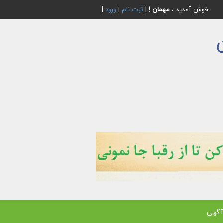
خوش آمدید ،
مهمان !
[
ثبت نام
|
ورود
]
آگهی