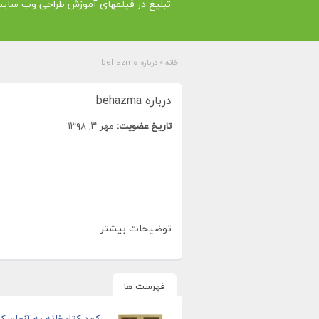
تبلیغ در فیلمهای آموزش طراحی وب سای
خانه
»
درباره behazma
درباره behazma
تاریخ عضویت:
مهر ۳, ۱۳۹۸
توضیحات بیشتر
فهرست ها
کمد کتابخانه به آزماسک