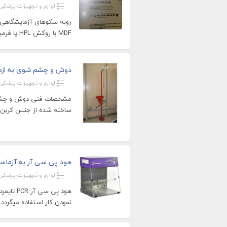
لوازم و تجهیزات پزشکی
MDF با روکش HPL یا فرمیکای استخوانی 5. رویه رزین
دوش و چشم شوی به ازم
لوازم و تجهیزات پزشکی
مشخصات فنی دوش و چشم 
ساخته شده از جنس کربن ا
هود پی سی آر به آزماس
لوازم و تجهیزات پزشکی
هود پی س
نمودن کار استفاده میگردد. 021-56715589 021-6717307