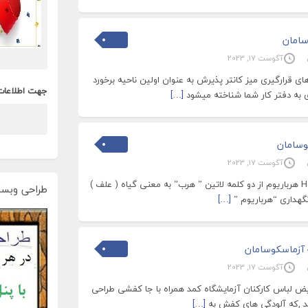
سامان
آگوست 17, 2023
 قرارگیری میز کانتر پذیرش به عنوان اولین ناحیه برخورد
جهت اطلاعات
به دفتر کار شما شناخته میشود
[…]
وسامان
آگوست 17, 2023
تعریف هرباریوم Herbarium هرباریوم از دو کلمه لاتین ” هرب” به معنی گیاه ( علف )
طراحی وبسا
گهداری “هرباریوم ”
[…]
 آزماسکوسامان
آگوست 17, 2023
لباس کارکنان آزمایشگاه کمد همراه با جا کفشی طراحی
شد ,که آلودگی های کفش به
[…]