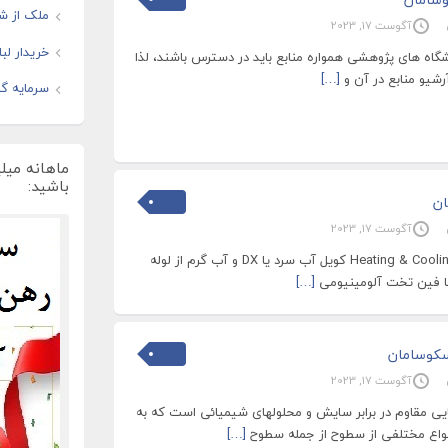
ملک از شم
آگوست 17, 2023
خریدار لب
یشگاه های پژوهشی همواره منابع باید در دسترس باشند، لذا
رشیو منابع در آن و
[…]
سرمایه گذ
ماهانه میل
باشید:
ان
آگوست 17, 2023
ویژگی هواساز کلین روم Heating & Cooling کویل آب سرد یا DX و آب گرم از لوله
ا فین تخت آلومینیومی
[…]
سکوسامان
آگوست 17, 2023
مقاوم در برابر سایش و محلولهای شیمیائی است که به
واع مختلفی از سطوح از جمله سطوح
[…]