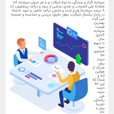
سرمایه گذار و بستگی به نوع شراکت و با هر میزان سرمایه، که
ماهانه علی الحساب و نقدی بخشی از سود و درآمد پیشفرض (تا
8 درصد سرمایه) واریز شده و مابقی درآمد خالص و سود حاصله
در پایان یکسال شراکت، بطور دقیق، بررسی و محاسبه و تصفیه
می گردد
بهترین
فرصت
سرمایه
گذاری
سال
با سهم
سود
مساوی
50
درصد
برای
هریک از
طرفین
(ما و
شما) که
این 50
درصد
سود،
طی
یکسال،
تقریباً
برابر با
100