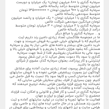
سرمایه گذاری با 800 میلیون تومان= یک میلیارد و دویست
میلیون تومان متوسط درآمد یکساله خالص.
سرمایه گذاری با 900 میلیون تومان = 1350000000 تومان
متوسط سوددهی یکساله خالص
سرمایه گذاری با 1 میلیارد تومان = یک میلیارد و پانصد میلیون
تومان میانگین سوددهی شراکت خالص
سرمایه گذاری با 2 میلیارد تومان = 3 میلیارد تومان متوسط
درآمد از شراکت یکساله خالص.
و… سرمایه گذاری با مبالغ دیگر.
ما در مجموعه طلاگستر، تعداد زیادی دامین رند داریم ثبت
میکنیم که با قیمتهای خیلی خوبی به فروش میرسند و جهت
خرید دامین های بیشتر و دامنه های خاص نیاز به پول و سرمایه
هستش که بشود هزاران دامنه را بخریم و با قیمتهای خیلی بالا و
سود عالی به متقاضیان بفروشیم. فلذا از شما جهت سرمایه
گذاری با سود بالا دعوت بعمل میآید تا در این شغل پرسود
اینترنتی و کار پردرآمد، بعنوان سرمایه گذار، عضوی از شرکای
تجاری ما باشید.
و کنار این شغل پرسود، تعداد زیادی سایت آماده برای مشاغل
گوناگون نیز بصورت پیشفرض طراحی نموده و با فروش سایتهای
آماده به صاحبان کسب و کارها سود بالا نسبت به قبل حاصل می
کنیم. چون بسیاری از افراد، بجای سفارش طراحی سایتی که
نمیدانند چه چیزی قراره براشون طراحی بشه، ترجیح میدهند که
یک وبسایت آماده و جاافتاده را بخرند.
سرمایه گذاری در کسب و کار فعال و قانونی و امکان ثبت قرارداد
محضری یا آنلاین، سراسر تهران و ایران و جهان.
فعالیت ما سالها تجربه و تجارت در تولید سایتهای آماده و ثبت
دامین رند هستش و در حال حاضر، ایده های زیاد و خاصی برای
طراحی سایت و نیز نامهای رند کمیاب و پرمخاطبی برای فروش در