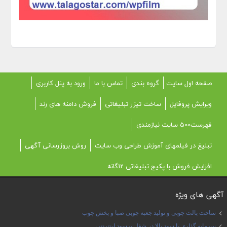
صفحه اول سایت
گروه بندی
تماس با ما
ورود به پنل کاربری
ویرایش پروفایل
ساخت تیزر تبلیغاتی
فروش دامنه های رند
فهرست500 سایت نیازمندی
تبلیغ در فیلمهای آموزش طراحی وب سایت
روش بروزرسانی آگهی
افزایش فروش با پکیج تبلیغاتی 12گانه
آگهی های ویژه
ساخت پالت چوبی و تولید جعبه چوبی صبا و پخش چوب
سرمایه گذاری با سود بالا در شغل پرسود اینترنتی