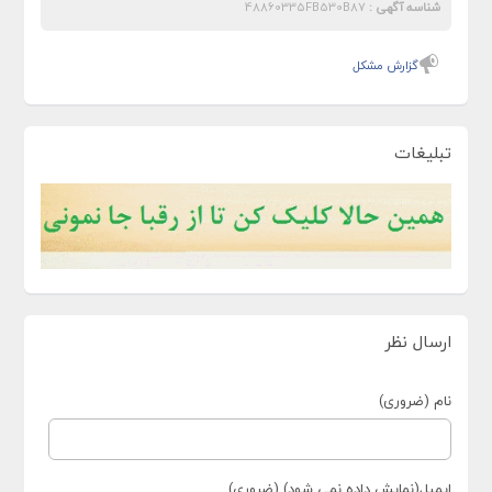
شناسه آگهی :
48860335FB530B87
گزارش مشکل
تبلیغات
ارسال نظر
نام (ضروری)
ایمیل(نمایش داده نمی شود) (ضروری)