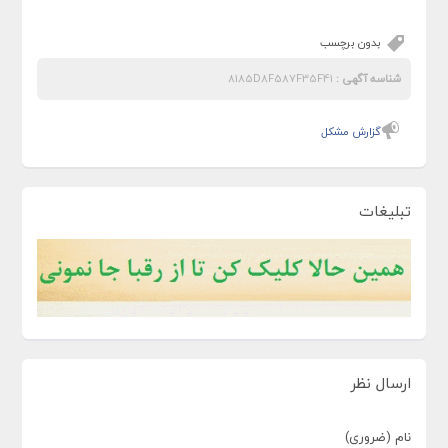
بدون برچسب
شناسه آگهی :
8185D8F587F35F41
گزارش مشکل
تبلیغات
ارسال نظر
نام (ضروری)