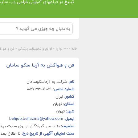
تبلیغ در فیلمهای آموزش طراحی وب سای
خانه
»
»»» لوازم
»
لوازم و تجهیزات پزشکی
»
فن و هواک
فن و هواکش به آزما سکو سامان
نام:
شرکت به آزماسکوسامان
شماره تماس:
021-56717307
کشور:
ایران
استان:
تهران
شهر:
تهران
ایمیل:
behjoo.behazma@yahoo.com
تخفیف:
به تماس گیرندگان از روی سایت بهتر
مدت نمایش آگهی از تاریخ درج:
تا اطلاع بعد