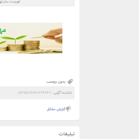
فهرست سایتهای
بدون برچسب
شناسه آگهی :
5135D8F560664A69
گزارش مشکل
تبلیغات