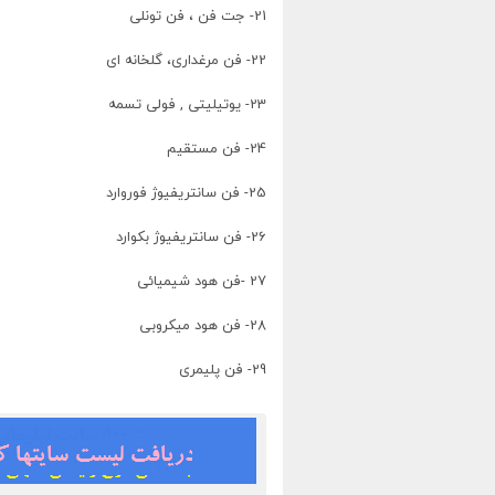
21- جت فن ، فن تونلی
22- فن مرغداری، گلخانه ای
23- یوتیلیتی , فولی تسمه
24- فن مستقیم
25- فن سانتریفیوژ فوروارد
26- فن سانتریفیوژ بکوارد
27 -فن هود شیمیائی
28- فن هود میکروبی
29- فن پلیمری