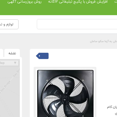
ت
افزایش فروش با پکیج تبلیغاتی 12گانه
روش بروزرسانی آگهی
لوازم و ت
ش به آزما سکو سامان
نقشه
ان.کام
ی