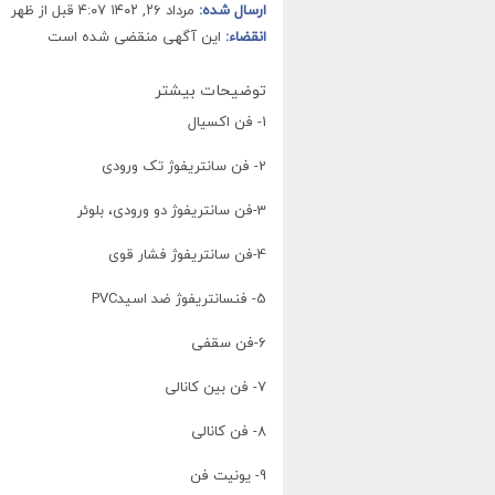
ارسال شده:
مرداد ۲۶, ۱۴۰۲ ۴:۰۷ قبل از ظهر
انقضاء:
این آگهی منقضی شده است
توضیحات بیشتر
1- فن اکسیال
2- فن سانتریفوژ تک ورودی
3-فن سانتریفوژ دو ورودی، بلوئر
4-فن سانتریفوژ فشار قوی
5- فنسانتریفوژ ضد اسیدPVC
6-فن سقفی
7- فن بین کانالی
8- فن کانالی
9- یونیت فن