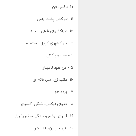
10- باکس فن
11- هواکش پشت بامی
12- هواکشهای فولی تسمه
13- هواکشهای کوپل مستقیم
14- جت هواکش
15- فن هود لامینار
16 -عقب زن، سردخانه ای
17- پرده هوا
18- فنهای لوکس، خانگی اکسیال
19- فنهای لوکس، خانگی سانتریفیوژ
20- فن جلو زن، قاب دار