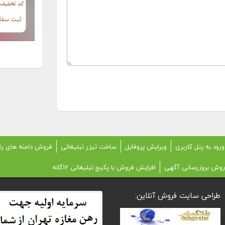
ورود به پنل کاربری
ویرایش پروفایل
ساخت تیزر تبلیغاتی
فروش دامنه های رن
روش بروزرسانی آگهی
افزایش فروش با پکیج تبلیغاتی 12گانه
طراحی سایت فروش آنلاین: