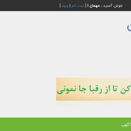
خوش آمدید ،
مهمان !
[
ثبت نام
|
ورود
]
آگهی