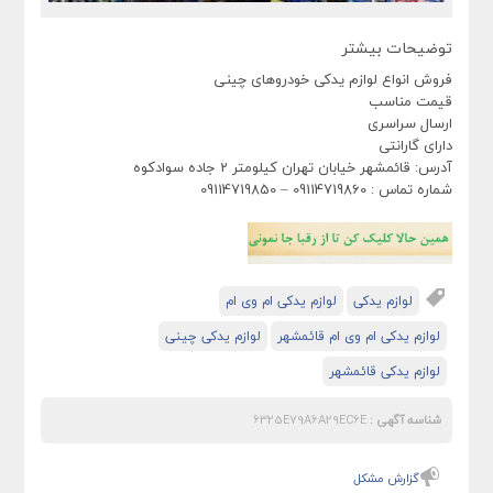
توضیحات بیشتر
فروش انواع لوازم یدکی خودروهای چینی
قیمت مناسب
ارسال سراسری
دارای گارانتی
آدرس: قائمشهر خیابان تهران کیلومتر 2 جاده سوادکوه
شماره تماس : 09114719860 – 09114719850
لوازم یدکی
لوازم یدکی ام وی ام
لوازم یدکی ام وی ام قائمشهر
لوازم یدکی چینی
لوازم یدکی قائمشهر
شناسه آگهی :
6325E79A6A29EC6E
گزارش مشکل