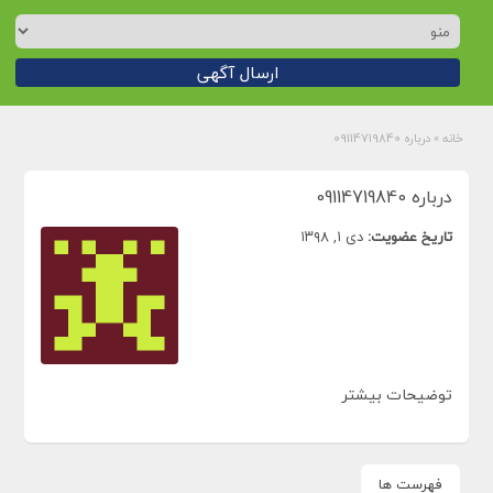
ارسال آگهی
خانه
»
درباره 09114719840
درباره 09114719840
تاریخ عضویت:
دی ۱, ۱۳۹۸
توضیحات بیشتر
فهرست ها