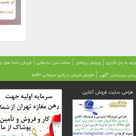
ورود به پنل کاربری
ویرایش پروفایل
ساخت تیزر تبلیغاتی
فروش دامنه های رن
روش بروزرسانی آگهی
افزایش فروش با پکیج تبلیغاتی 12گانه
طراحی سایت فروش آنلاین: