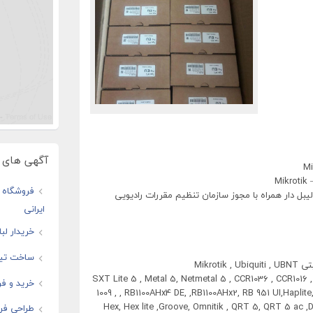
آگهی های و
Mikrotik
فروشگاه ا
یبل دار همراه با مجوز سازمان تنظیم مقررات رادیویی
ایرانی
خریدار لب
ساخت تیز
Mikro
SXT Lite 5 , Metal 5, Netmetal 5 , CCR1036 , CCR101
خرید و فر
1009 , , RB1100AHx4 DE, ,RB1100AHx2, RB 951 UI,Haplite
Hex, Hex lite ,Groove, Omnitik , QRT 5, QRT 5 ac ,
طراحی فرو