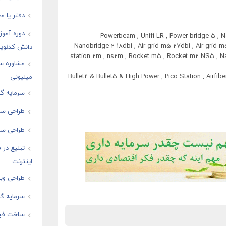
دفتر یا مغ
دوره آموز
Powerbeam , Unifi LR , Power bridge 5 , 
Nanobridge 2 18dbi , Air grid m5 27dbi , Air grid
دانش کدنوی
station 2m , ns2m , Rocket m5 , Rocket m2 NS5 , Na
مشاوره س
Bullet2 & Bullet5 & High Power , Pico Station , Airfiber 
میلیونی
سرمایه گذ
طراحی سای
طراحی سا
تبلیغ در
اینترنت
طراحی وبس
سرمایه گذ
ساخت فیل