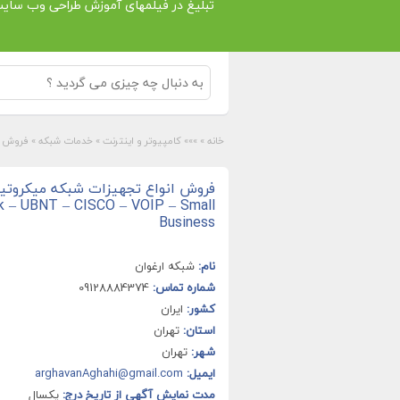
تبلیغ در فیلمهای آموزش طراحی وب سای
خانه
»
»»» کامپیوتر و اینترنت
»
خدمات شبکه
»
فروش انواع تج
فروش انواع تجهیزات شبکه میکروت
ik – UBNT – CISCO – VOIP – Small
Business
نام:
شبکه ارغوان
شماره تماس:
09128884374
کشور:
ایران
استان:
تهران
شهر:
تهران
ایمیل:
arghavanAghahi@gmail.com
مدت نمایش آگهی از تاریخ درج:
یکسال