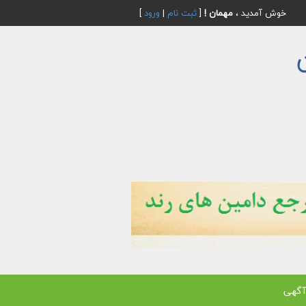
خوش آمدید ،
مهمان !
[
ثبت نام
|
ورود
]
آگهی