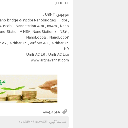
LHG XL,
موجودی UBNT :
Nano bridge 5 25dbi Nanobridge5 22dbi ,
 m5 23dbi , Nanostation 5 m , ns5m , Nano
no Station 3 NS3, NanoStation 2 , NS2 ,
NanoLoco5 , NanoLoco2
5x , Airfiber 24 , Airfiber 5U , Airfiber 24
HD
Unifi AC LR , Unifi AC Lite
www.arghavannet.com
بدون برچسب
شناسه آگهی :
275DE23E0183ACE