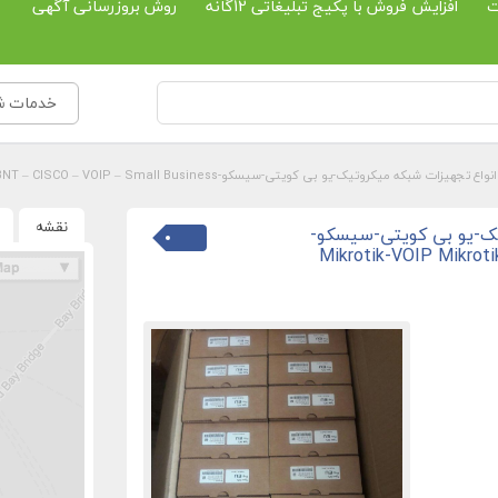
ت
افزایش فروش با پکیج تبلیغاتی 12گانه
روش بروزرسانی آگهی
خدمات ش
هیزات شبکه میکروتیک-یو بی کویتی-سیسکو-Mikrotik-VOIP Mikrotik – UBNT – CISCO – VOIP – Small Business
نقشه
یک-یو بی کویتی-سیسکو-
Mikrotik-VOIP Mikrot