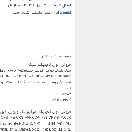
ارسال شده:
آذر ۱۳, ۱۳۹۸ ۲:۴۳ بعد از ظهر
انقضاء:
این آگهی منقضی شده است
توضیحات بیشتر
فروش انواع تجهیزات شبکه
میکروتیک-یو بی کویتی-سیسکو-Mikrotik-VOIP
 – UBNT – CISCO – VOIP – Small Business
نمایندگی رسمی محصولات با گارانتی معتبر و ل
تلفن :
02191002202
02191002204
فروش انواع تجهیزات میکروتیک و یوبی کوییتی tik , Ubiquiti , UBNT
6 , CRS 125,CRS 326,CCR 1072,CRS 317,CCR
,hap ac lite,RB951G, 2011 2hnd IN,3011 RM ,
DynaDish 5, Base Box 5 , net Box , LHG 5,