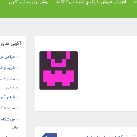
ت
افزایش فروش با پکیج تبلیغاتی 12گانه
روش بروزرسانی آگهی
آگهی های و
طراحی فرو
خرید و فر
مشاوره س
میلیونی
فیلم آموز
سرمایه گذ
فروشگاه ا
ایرانی
شی شبکه-مشاوره- راه اندازی