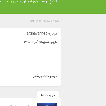
تبلیغ در فیلمهای آموزش طراحی وب سای
خانه
»
درباره arghavannet
درباره arghavannet
تاریخ عضویت:
آذر ۹, ۱۳۹۸
توضیحات بیشتر
فهرست ها
اجرای پسیو شبکه-کابل ک