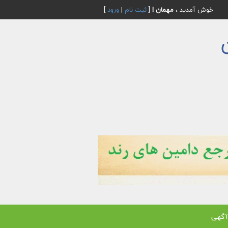
خوش آمدید ،
مهمان !
[
ثبت نام
|
ورود
]
آگهی