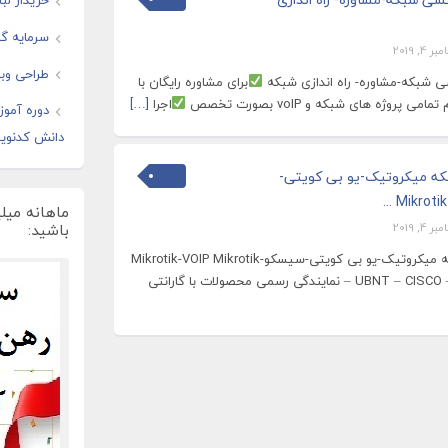
خریدار لب
سرمایه گذ
 4, 2019
طراحی وبس
ی شبکه-مشاوره- راه اندازی شبکه
برای مشاوره رایگان با
مامی پروژه های شبکه و voIP بصورت تخصص
اجرا
[…]
دوره آموز
دانش کدنوی
که میکروتیک-یو بی کویتی-
ماهانه میل
باشید:
 4, 2019
فروش انواع تجهیزات شبکه میکروتیک-یو بی کویتی-سیسکو-Mikrotik-VOIP Mikrotik
– UBNT – CISCO – VOIP – Small Business نمایندگی رسمی محصولات با گارانتی