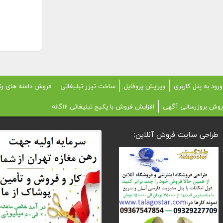
ورود به پنل کاربری
ویرایش پروفایل
ساخت تیزر تبلیغاتی
فروش دامنه های رن
روش بروزرسانی آگهی
افزایش فروش با پکیج تبلیغاتی 12گانه
طراحی سایت فروش آنلاین: