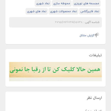
مجسمه های نوروزی
محوطه سازی
نماد شهری
نماد فایبرگلاس
نماد محصولات شهری
نماد های شهری
شناسه آگهی :
6795D92F73AD5738
گزارش مشکل
تبلیغات
ارسال نظر
نام (ضروری)