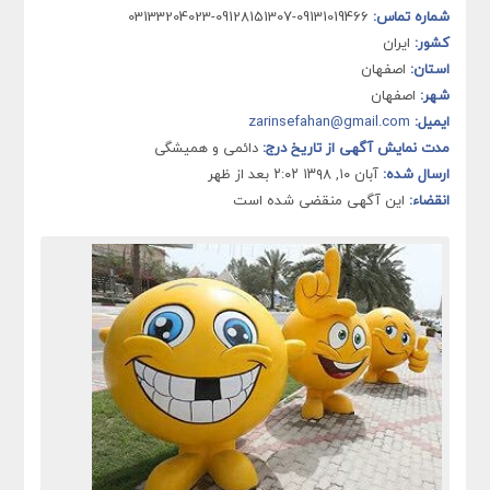
شماره تماس:
09131019466-09128151307-03133204023
کشور:
ایران
استان:
اصفهان
شهر:
اصفهان
ایمیل:
zarinsefahan@gmail.com
مدت نمایش آگهی از تاریخ درج:
دائمی و همیشگی
ارسال شده:
آبان ۱۰, ۱۳۹۸ ۲:۰۲ بعد از ظهر
انقضاء:
این آگهی منقضی شده است