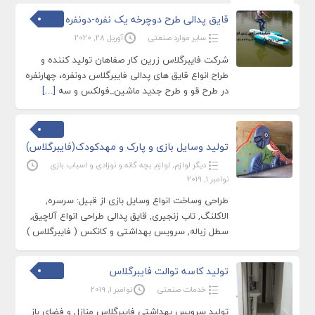
قایق پدالی طرح دوچرخه یک نفره-دونفره
سایر موارد صنعتی
آوریل 28, 2020
شرکت فایبرگلاس زرین کار صفاهان تولید کننده و
طراح انواع قایق های پدالی فایبرگلاس دونفره، چهارنفره
در طرح قو و طرح جدید ماشین_فولکس و سه
[…]
تولید وسایل بازی و پارک و مهدکودک(فایبرگلاس)
دیگر لوازم
,
لوازم بچه گانه و نوزادی و اسباب بازی
نوامبر 1, 2019
طراحی وساخت انواع وسایل بازی از قبیل: سرسره,
الاکلنگ, تاب زنجیری, قایق پدالی طراحی انواع آلاچیق,
سطل زباله, سرویس بهداشتی و کانکس ( فایبرگلاس )
تولید کاسه توالت فایبرگلاس
خدمات صنعتی
نوامبر 1, 2019
تولید سرویس بهداشتی فایبرگلاس منازل و فضای باز