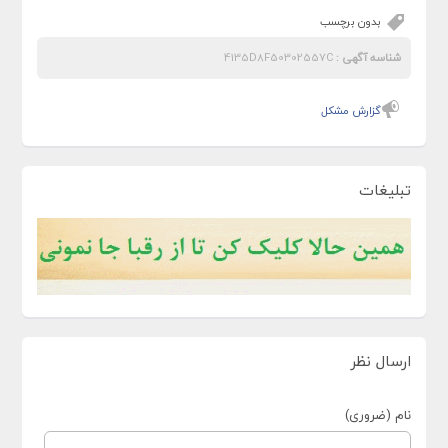
بدون برچسب
شناسه آگهی :
4135D8F50302557C
گزارش مشکل
تبلیغات
ارسال نظر
نام (ضروری)