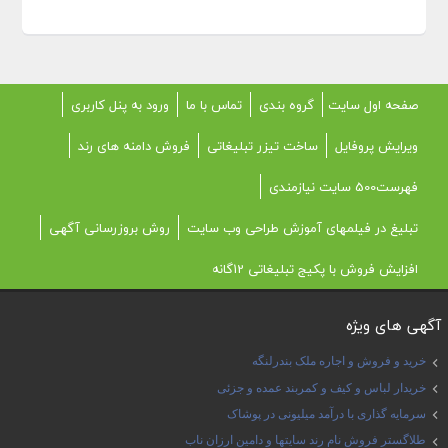
صفحه اول سایت
گروه بندی
تماس با ما
ورود به پنل کاربری
ویرایش پروفایل
ساخت تیزر تبلیغاتی
فروش دامنه های رند
فهرست500 سایت نیازمندی
تبلیغ در فیلمهای آموزش طراحی وب سایت
روش بروزرسانی آگهی
افزایش فروش با پکیج تبلیغاتی 12گانه
آگهی های ویژه
خرید و فروش و اجاره ملک بندرلنگه
خریدار لباس و کیف و کمربند عمده و جزئی
سرمایه گذاری با درآمد میلیونی در پوشاک
طلاگستر فروش نام رند سایتها و دامین ارزان ناب