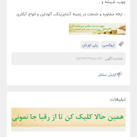
چوب، شیشه و …
– ارائه مشاوره و خدمات در زمینه آندایزینگ، آلوداین و انواع آبکاری
اپوکسی
پلی اورتان
شناسه آگهی :
812613C6981001F1
گزارش مشکل
تبلیغات