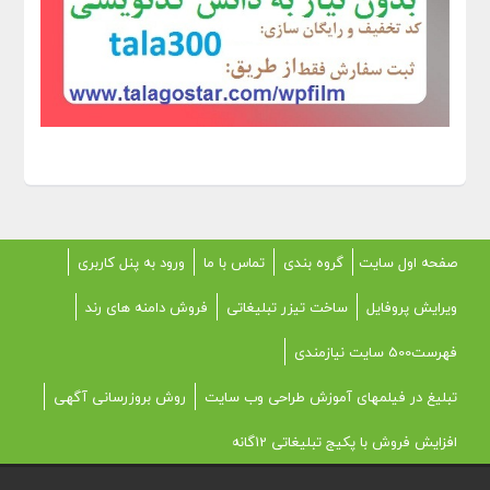
صفحه اول سایت
گروه بندی
تماس با ما
ورود به پنل کاربری
ویرایش پروفایل
ساخت تیزر تبلیغاتی
فروش دامنه های رند
فهرست500 سایت نیازمندی
تبلیغ در فیلمهای آموزش طراحی وب سایت
روش بروزرسانی آگهی
افزایش فروش با پکیج تبلیغاتی 12گانه