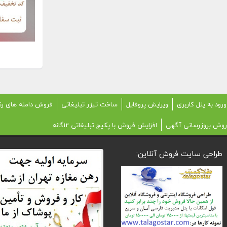
ورود به پنل کاربری
ویرایش پروفایل
ساخت تیزر تبلیغاتی
فروش دامنه های رن
روش بروزرسانی آگهی
افزایش فروش با پکیج تبلیغاتی 12گانه
طراحی سایت فروش آنلاین: