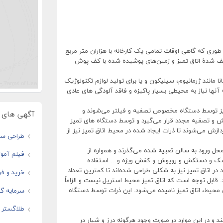
 طوری که گاهی اوقات تمامی یک کارخانه با هزاران متر مربع
ف شدهٔ اتاق تمیز و زمین‌های پوشیده شده با کف پوش
انا مانند ژرمانیوم، سیلیکون و یا برای تولید لوازم تکنولوژیک
آنها نیاز به محیطی بسیار پاکیزه و فاقد آلودگی های عادی
یز توسط دستگاه مخصوص تصفیه و فیلتر می‌شوند و
آگهی های و
 و تصفیه مجدد قرار می‌گیرد و توسط دستگاه های تمیز
 ذرات هوای قوی (HEPA) و یا (ULPA) پردازش می‌شوند تا ذرات ایجاد شده در محیط اتاق تمیز نیز از
طراحی سای
حل ورود به سالن تعبیه شده می‌گذرند و همواره از
فیلم آموز
اسک و دستکش و روپوش و کفش ویژه و… استفاده
در اتاق تمیز نیز به شکلی طراحی شده‌اند تا کمترین تعداد
خرید و فر
 قابل توجه‌ است که اتاق تمیز محیط استریل نیست و الزاماً
 محیط، اتاق تمیز نامیده می‌شود. این ذرات توسط دستگاه
سرمایه گذ
طلاگستر ف
د و در این موارد در صورت وجود هرگونه درز و شیار در