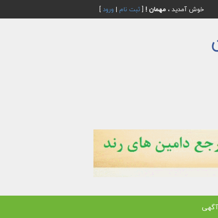
خوش آمدید ،
مهمان !
[
ثبت نام
|
ورود
]
آگهی