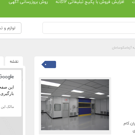
ت
افزایش فروش با پکیج تبلیغاتی 12گانه
روش بروزرسانی آگهی
لوازم و ت
به آزماسکوسامان
نقشه
بارگیری 
مالک این
ان.کام
ی