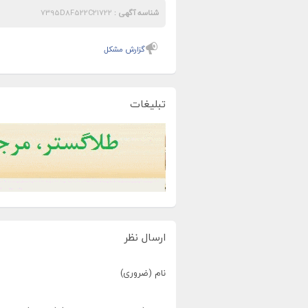
شناسه آگهی :
7395D8F522C21722
گزارش مشکل
تبلیغات
ارسال نظر
نام (ضروری)