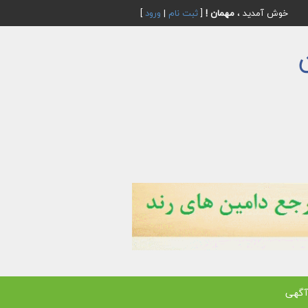
خوش آمدید ،
مهمان !
[
ثبت نام
|
ورود
]
آگهی