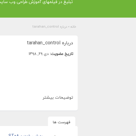
تبلیغ در فیلمهای آموزش طراحی وب سای
خانه
»
درباره tarahan_control
درباره tarahan_control
تاریخ عضویت:
دی ۲۹, ۱۳۹۸
توضیحات بیشتر
فهرست ها
ردیاب خودرو ST08