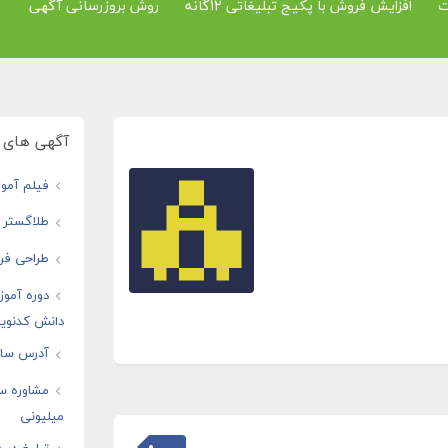
ت
افزایش فروش با پکیج تبلیغاتی 12گانه
روش بروزرسانی آگهی
آگهی های و
فیلم آموز
طلاگستر ف
طراحی فرو
دوره آموز
دانش کدنوی
آدرس سایت
مشاوره س
میلیونی