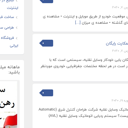
تبلیغ در
7, 2020
اینترنت
رو ST08 • ردیابی موقعیت خودرو از طریق موبایل و اینترنت • مشاهده ی
ساخت فیل
ای گذشته • مشاهده ی میزان
[…]
طراحی سای
فروشگاه ا
کارت رایگان
ایرانی
7, 2020
ب خودرو (AVL-GPS) مکان یابی خودکار وسایل نقلیه، سیستمی است که با
ماهانه میل
باشید:
 19, 2020
سیستم موقعیت یابی اتوماتیک وسایل نقلیه شرکت طراحان کنترل شرق (Automatic
Vehicle Location (AVL چیست؟ سیستم ردیابی اتوماتیک وسایل نقلیه (AVL)