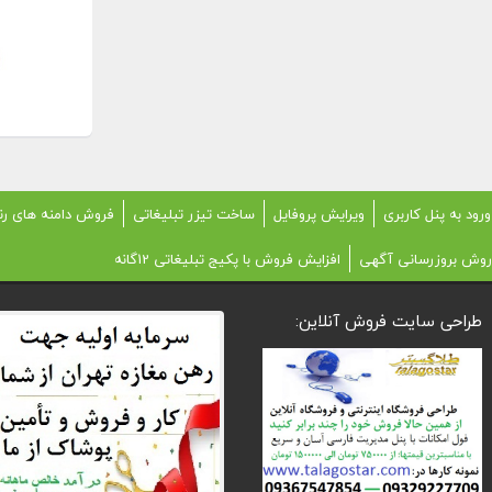
ورود به پنل کاربری
ویرایش پروفایل
ساخت تیزر تبلیغاتی
فروش دامنه های رن
روش بروزرسانی آگهی
افزایش فروش با پکیج تبلیغاتی 12گانه
طراحی سایت فروش آنلاین: