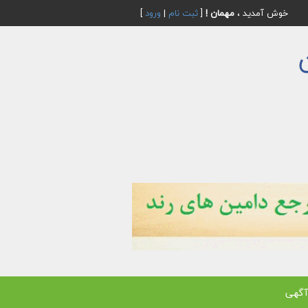
خوش آمدید ،
مهمان !
[
ثبت نام
|
ورود
]
آگهی