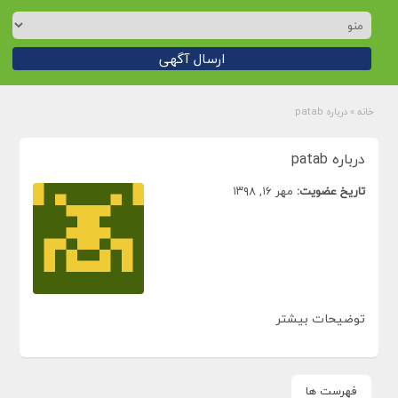
ارسال آگهی
خانه
»
درباره patab
درباره patab
تاریخ عضویت:
مهر ۱۶, ۱۳۹۸
توضیحات بیشتر
فهرست ها