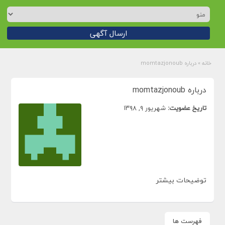
ارسال آگهی
خانه
»
درباره momtazjonoub
درباره momtazjonoub
تاریخ عضویت:
شهریور ۹, ۱۳۹۸
توضیحات بیشتر
فهرست ها