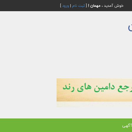
خوش آمدید ،
مهمان !
[
ثبت نام
|
ورود
]
آگهی