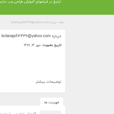
تبلیغ در فیلمهای آموزش طراحی وب سای
خانه
»
درباره leilanajafi2436@yahoo.com
درباره leilanajafi2436@yahoo.com
تاریخ عضویت:
مهر ۱۴, ۱۳۹۹
توضیحات بیشتر
فهرست ها
آموزش تخصصی ترومپت د