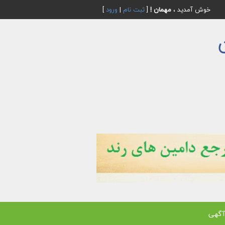
خوش آمدید ،
مهمان !
[
ثبت نام
|
ورود
]
آگهی