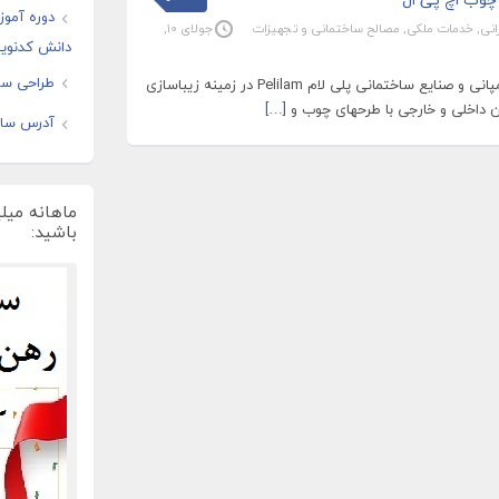
دوره آموز
انی
,
خدمات ملکی
,
مصالح ساختمانی و تجهیزات
جولای 10,
دانش کدنوی
طراحی سای
نمای چوب HPL محصول کمپانی و صنایع ساختمانی پلی لام Pelilam در زمینه زیباسازی
ن داخلی و خارجی با طرحهای چوب و
[…]
آدرس سایت
ماهانه میل
باشید: