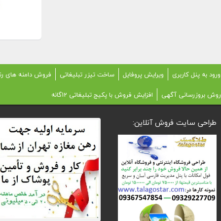
ورود به پنل کاربری
ویرایش پروفایل
ساخت تیزر تبلیغاتی
فروش دامنه های رن
روش بروزرسانی آگهی
افزایش فروش با پکیج تبلیغاتی 12گانه
طراحی سایت فروش آنلاین: