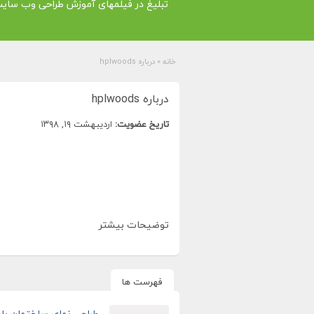
تبلیغ در فیلمهای آموزش طراحی وب سای
خانه
»
درباره hplwoods
درباره hplwoods
تاریخ عضویت:
اردیبهشت ۱۹, ۱۳۹۸
توضیحات بیشتر
فهرست ها
طراحی نمای ساختمان با 