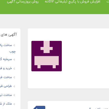
ت
افزایش فروش با پکیج تبلیغاتی 12گانه
روش بروزرسانی آگهی
آگهی های و
ساخت پال
چوب
سرمایه گذ
خرید و فر
ساخت فیل
طراحی فرو
ساخت تیز
ملک از شم
چوب اچ پی ال