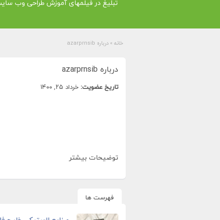
تبلیغ در فیلمهای آموزش طراحی وب سای
خانه
»
درباره azarprnsib
درباره azarprnsib
تاریخ عضویت:
خرداد ۲۵, ۱۴۰۰
توضیحات بیشتر
فهرست ها
صنایع لاستیکی خلیج ف