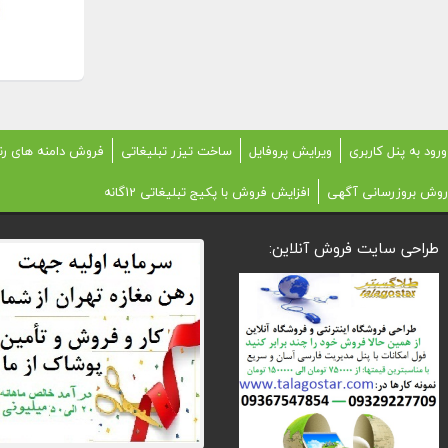
ورود به پنل کاربری
ویرایش پروفایل
ساخت تیزر تبلیغاتی
فروش دامنه های رن
روش بروزرسانی آگهی
افزایش فروش با پکیج تبلیغاتی 12گانه
طراحی سایت فروش آنلاین: