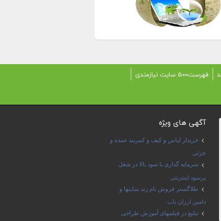
د
فهرست500 سایت نیازمندی
آگهی های ویژه
خریدار لباس و کیف و کمربند عمده و
جزئی
سرمایه گذاری با سود بالا در شغل
پرسود اینترنتی
طلاگستر فروش نام رند سایتها و
دامین ارزان ناب
تبلیغ در فیلمهای آموزش طراحی