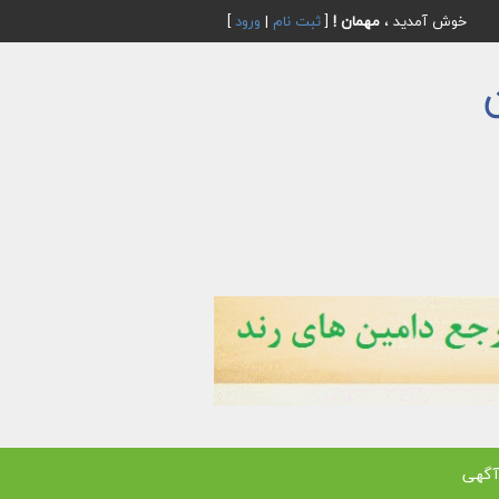
خوش آمدید ،
مهمان !
[
ثبت نام
|
ورود
]
آگهی